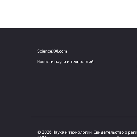
ScienceXXI.com
Новости науки и технологий
Генетический вклад в
Небо
распространённые болезни
могу
оценили всего в 5–10
меха
процентов
чело
Генетические факторы играют
Умере
ограниченную роль в развитии
возде
© 2026 Наука и технологии. Свидетельство о ре