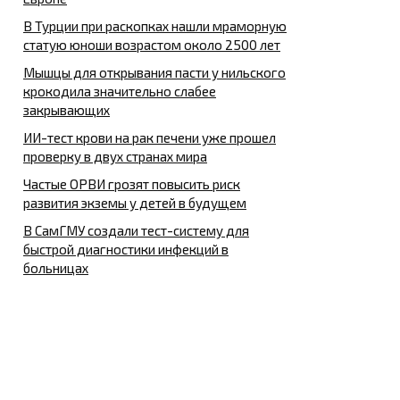
В Турции при раскопках нашли мраморную
статую юноши возрастом около 2500 лет
Мышцы для открывания пасти у нильского
крокодила значительно слабее
закрывающих
ИИ-тест крови на рак печени уже прошел
проверку в двух странах мира
Частые ОРВИ грозят повысить риск
развития экземы у детей в будущем
В СамГМУ создали тест-систему для
быстрой диагностики инфекций в
больницах