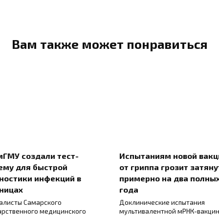
Вам также может понравиться
мГМУ создали тест-
Испытаниям новой вак
ему для быстрой
от гриппа грозит затяну
ностики инфекций в
примерно на два полны
ницах
года
алисты Самарского
Доклинические испытания
арственного медицинского
мультивалентной мРНК-вакци