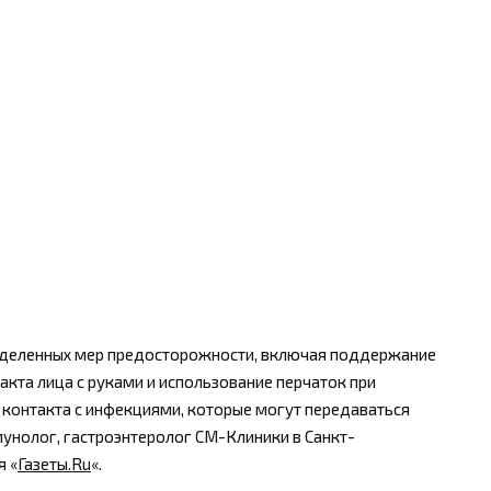
еделенных мер предосторожности, включая поддержание
такта лица с руками и использование перчаток при
контакта с инфекциями, которые могут передаваться
унолог, гастроэнтеролог СМ-Клиники в Санкт-
я «
Газеты.Ru
«.