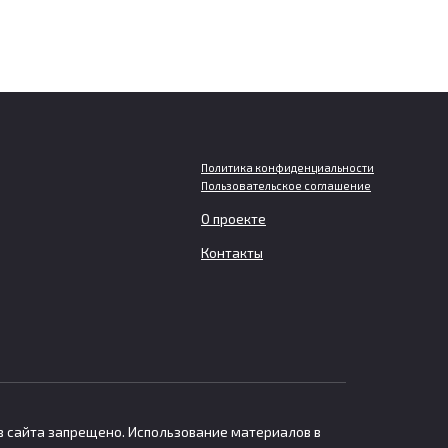
Политика конфиденциальности
Пользовательское соглашение
О проекте
Мужчинам грозит больший
ет
вред для мозга при слишком
Контакты
ьном
частом просмотре
телевизора
У людей среднего возраста, которые
часто смотрят телевизор
в сайта запрещено. Использование материалов в