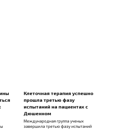
цины
Клеточная терапия успешно
ться
прошла третью фазу
х
испытаний на пациентах с
Дюшенном
Международная группа ученых
ны
завершила третью фазу испытаний