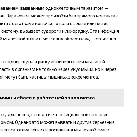
олеванием, вызванным одноклеточным паразитом —
ки. Заражение может произойти без прямого контакта с
а с остатками кошачьего кала в земле или песке.
систему, вызывает судороги и лихорадку. Эта инфекция
й мышечной ткани и мозговых оболочках», — объяснил
жно подвергнуться риску инфицирования мышиной
сть в организм не только через укус мыши, но и через
рой могут быть частицы мышиных экскрементов.
ричины сбоев в работе нейронов мозга
озу для почек, отсюда и его официальное название —
омом’. Однако это может вызвать и другие серьезные
сепсиса, отека легких и воспаления мышечной ткани