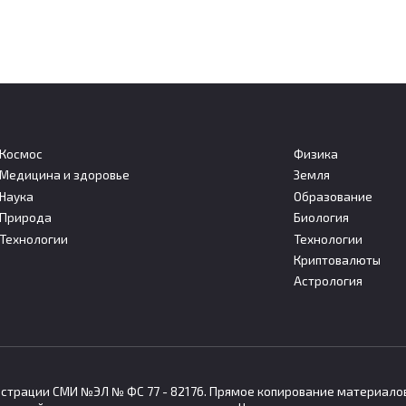
Космос
Физика
Медицина и здоровье
Земля
Наука
Образование
льшие дозы стресса
Собственная нервная
Природа
Биология
т запускать защитные
система сердца помога
Технологии
Технологии
низмы организма
сохранять ритм при сил
Криптовалюты
века
стрессе
Астрология
нное и непродолжительное
Американские исследователи
йствие стресса может
установили, что собственная
гистрации СМИ №ЭЛ № ФС 77 - 82176. Прямое копирование материало