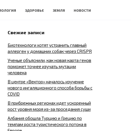
ИОЛОГИЯ
ЗДОРОВЬЕ
ЗЕМЛЯ
НОВОСТИ
Свежие записи
Биотехнологи хотят устранить главный
аллерген у домашних собак через CRISPR
Ученые объяснили, как новая карта генов
поможет точнее изучать мутации
человека
В центре «Вектор» началось изучение
нового ингаляционного способа борьбы с
COVID
В прибрежных регионах идет ускоренный
рост уровня моря из-за проседания суши
Албания обошла Турцию и Грецию по
темпам роста туристического потока в
Европе