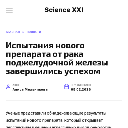
Перейти
Science XXI
к
содержанию
ГЛАВНАЯ
»
НОВОСТИ
Испытания нового
препарата от рака
поджелудочной железы
завершились успехом
АВТОР
ОПУБЛИКОВАНО
Алиса Мельникова
08.02.2026
Ученые представили обнадеживающие результаты
испытаний нового препарата, который открывает
перспективы в лечении агрессивных видов онкологии.