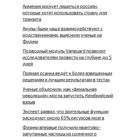
Армения рискует лишиться россиян,
которые хотят использовать страну для
транзита
Акулы-быки чаще взаимодействуют с
родственниками, выяснили ученые на
Фиджи
Подводный модуль Vanguard позволит
исследователям провести на глубине до 5
дней
Прямая осанка ведёт к более взвешенным
решениям и лучшим результатам в тестах
Ученые объяснили, как «фекальная
революция» могла запустить Кембрийский
взрыв
Эксперт заявил, что зрительные функции
расходуют около 65% ресурсов мозга
Физики впервые получили квантово-
запутанные частицы из солнечного