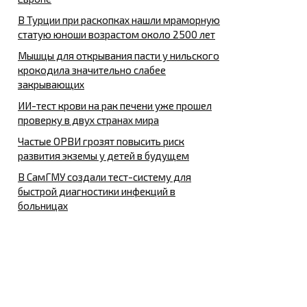
В Турции при раскопках нашли мраморную
статую юноши возрастом около 2500 лет
Мышцы для открывания пасти у нильского
крокодила значительно слабее
закрывающих
ИИ-тест крови на рак печени уже прошел
проверку в двух странах мира
Частые ОРВИ грозят повысить риск
развития экземы у детей в будущем
В СамГМУ создали тест-систему для
быстрой диагностики инфекций в
больницах