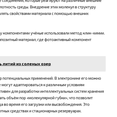
 соединения, которые реагируют на различные внешние
слотность среды. Внедрение этих молекул в структуру
влять свойствами материала с помощью внешних
у компонентами учёные использовали метод клик-химии.
мпозитный материал, где фотоактивный компонент
ь литий из соленых озер
р потенциальных применений. В электронике его можно
е могут адаптироваться к различным условиям
ктивен для разработки интеллектуальных систем хранения
ть объём пор «молекулярной губки», что позволит
а во время его загрузки или высвобождения. Это
ртных средствах и стационарных резервуарах.