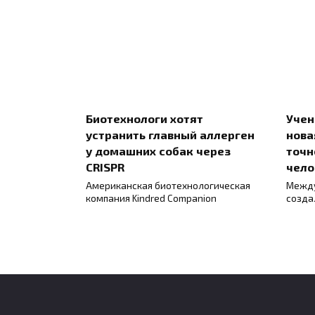
Биотехнологи хотят
Учен
устранить главный аллерген
нова
у домашних собак через
точн
CRISPR
чело
Американская биотехнологическая
Между
компания Kindred Companion
созда