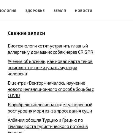
ИОЛОГИЯ
ЗДОРОВЬЕ
ЗЕМЛЯ
НОВОСТИ
Свежие записи
Биотехнологи хотят устранить главный
аллерген у домашних собак через CRISPR
Ученые объяснили, как новая карта генов
поможет точнее изучать мутации
человека
В центре «Вектор» началось изучение
нового ингаляционного способа борьбы с
COVID
В прибрежных регионах идет ускоренный
рост уровня моря из-за проседания суши
Албания обошла Турцию и Грецию по
темпам роста туристического потока в
Европе