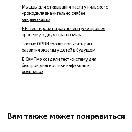
Мышцы для открывания пасти у нильского
крокодила значительно слабее
закрывающих
ИИ-тест крови на рак печени уже прошел
проверку в двух странах мира
Частые ОРВИ грозят повысить риск
развития экземы у детей в будущем
В СамГМУ создали тест-систему для
быстрой диагностики инфекций в
больницах
Вам также может понравиться