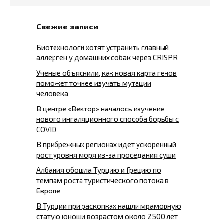
Свежие записи
Биотехнологи хотят устранить главный
аллерген у домашних собак через CRISPR
Ученые объяснили, как новая карта генов
поможет точнее изучать мутации
человека
В центре «Вектор» началось изучение
нового ингаляционного способа борьбы с
COVID
В прибрежных регионах идет ускоренный
рост уровня моря из-за проседания суши
Албания обошла Турцию и Грецию по
темпам роста туристического потока в
Европе
В Турции при раскопках нашли мраморную
статую юноши возрастом около 2500 лет