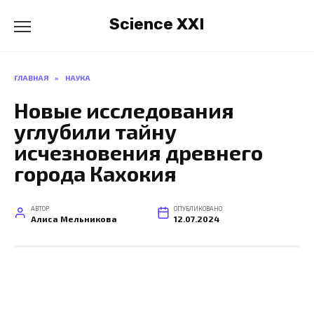
Перейти
Science XXI
к
содержанию
ГЛАВНАЯ
»
НАУКА
Новые исследования
углубили тайну
исчезновения древнего
города Кахокия
АВТОР
ОПУБЛИКОВАНО
Алиса Мельникова
12.07.2024