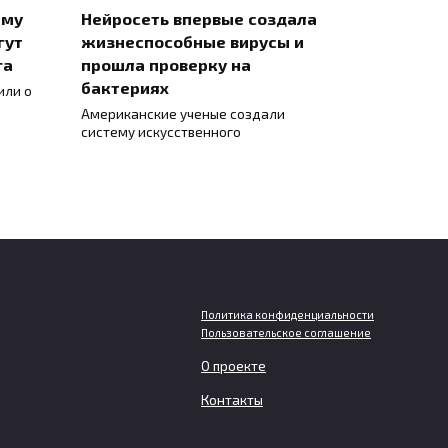
ему
Нейросеть впервые создала
гут
жизнеспособные вирусы и
га
прошла проверку на
бактериях
или о
Американские ученые создали
систему искусственного
Политика конфиденциальности
Пользовательское соглашение
О проекте
В Турции при раскопках
Контакты
нашли мраморную статую
юноши возрастом около