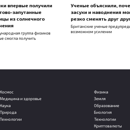
ки впервые получили
Ученые объяснили, поч
тово-запутанные
засухи и наводнения мо
ицы из солнечного
резко сменять друг дру
чения
Британские ученые предупред
возможном усилении
народная группа физиков
ые смогла получить
Космос
Физика
Медицина и здоровье
Земля
Наука
Образование
ые объяснили, как
В прибрежных регионах
Природа
Биология
я карта генов поможет
идет ускоренный рост
Технологии
Технологии
ее изучать мутации
уровня моря из-за
Криптовалюты