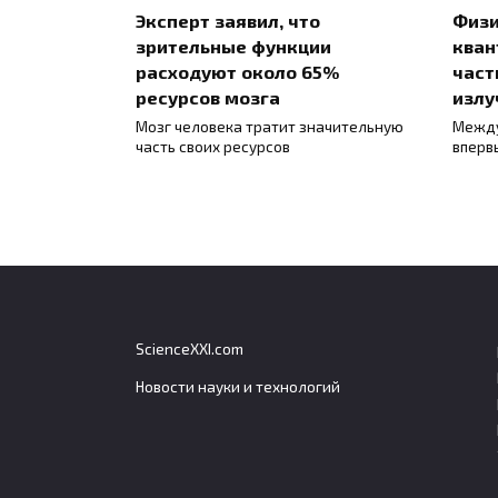
Эксперт заявил, что
Физи
зрительные функции
кван
расходуют около 65%
част
ресурсов мозга
излу
Мозг человека тратит значительную
Между
часть своих ресурсов
вперв
ScienceXXI.com
Новости науки и технологий
Биотехнологи хотят
Учен
устранить главный аллерген
нова
у домашних собак через
точн