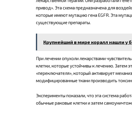
лекарственной терапии. Они разработали гене
привод». Эта схема предназначена для воздей
которые имеют мутацию гена EGFR. Эта мутац
существующие препараты.
Крупнейший в мире коралл нашли у 
При лечении опухоли лекарствами чувствител
клетки, которые устойчивы к лечению. Затем 
«переключателя», который активирует механиз
модифицированные ткани производить токсин,
Эксперименты показали, что эта система раб
обычные раковые клетки и затем самоуничтож