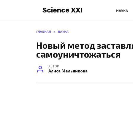
Перейти
Science XXI
к
НАУКА
содержанию
ГЛАВНАЯ
»
НАУКА
Новый метод заставл
самоуничтожаться
АВТОР
Алиса Мельникова