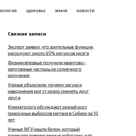
ИОЛОГИЯ
ЗДОРОВЬЕ
ЗЕМЛЯ
НОВОСТИ
Свежие записи
Эксперт заявил, что зрительные функции
расходуют около 65% ресурсов мозга
Физики впервые получили квантово-
запутанные частицы из солнечного
излучения
Ученые объяснили, почему засухи и
наводнения могут резко сменять друг
друга
Климатологи обсуждают резкий рост
природных выбросов метана в Сибири за 10
лет
Ученые МГУ нашли белок, который
помечает поврежденные рибосомы для