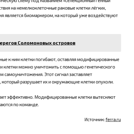
тическую схему под названием «селекционный генный
ствия на немелкоклеточные раковые клетки лёгких,
ия является биомаркером, на который уже воздействуют
берегов Соломоновых островов
ьные к ним клетки погибают, оставляя модифицированные
эти клетки можно уничтожить с помощью генетического
м самоуничтожения. Этот сигнал заставляет
 который разрушает их и окружающие клетки опухоли.
отает эффективно. Модифицированные клетки вытесняют
аются по команде.
Источник:
ferra.ru