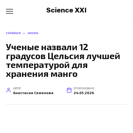
Перейти
Science XXI
к
содержанию
ГЛАВНАЯ
»
НАУКА
Ученые назвали 12
градусов Цельсия лучшей
температурой для
хранения манго
АВТОР
ОПУБЛИКОВАНО
Анастасия Семенова
24.05.2026