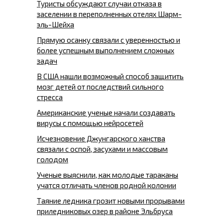
Туристы обсуждают случаи отказа в
заселении в переполненных отелях Шарм-
эль-Шейха
Прямую осанку связали с уверенностью и
более успешным выполнением сложных
задач
В США нашли возможный способ защитить
мозг детей от последствий сильного
стресса
Американские ученые начали создавать
вирусы с помощью нейросетей
Исчезновение Джунгарского ханства
связали с оспой, засухами и массовым
голодом
Ученые выяснили, как молодые тараканы
учатся отличать членов родной колонии
Таяние ледника грозит новыми прорывами
приледниковых озер в районе Эльбруса