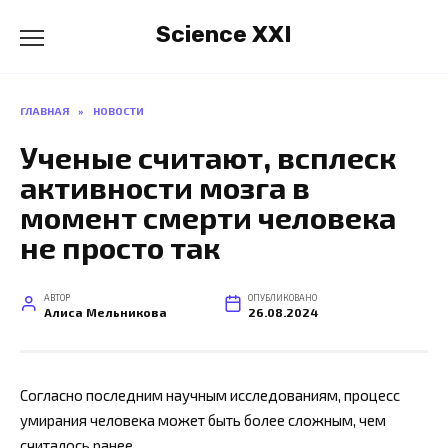
Перейти
Science XXI
к
содержанию
ГЛАВНАЯ
»
НОВОСТИ
Ученые считают, всплеск
активности мозга в
момент смерти человека
не просто так
АВТОР
ОПУБЛИКОВАНО
Алиса Мельникова
26.08.2024
Согласно последним научным исследованиям, процесс
умирания человека может быть более сложным, чем
считалось ранее.