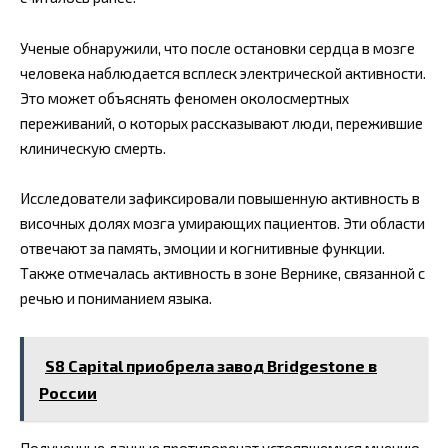
Ученые обнаружили, что после остановки сердца в мозге
человека наблюдается всплеск электрической активности.
Это может объяснять феномен околосмертных
переживаний, о которых рассказывают люди, пережившие
клиническую смерть.
Исследователи зафиксировали повышенную активность в
височных долях мозга умирающих пациентов. Эти области
отвечают за память, эмоции и когнитивные функции.
Также отмечалась активность в зоне Вернике, связанной с
речью и пониманием языка.
S8 Capital приобрела завод Bridgestone в
России
Полученные данные противоречат устоявшемуся мнению,