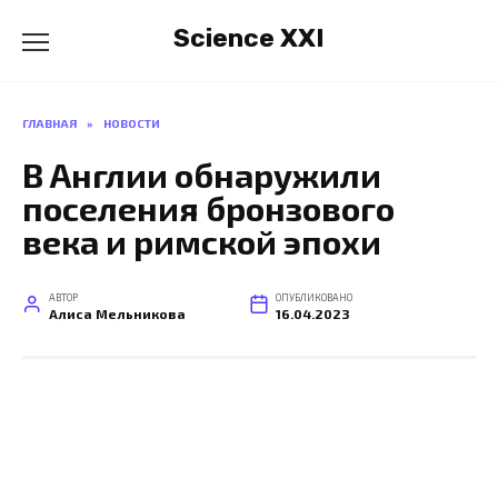
Перейти
Science XXI
к
содержанию
ГЛАВНАЯ
»
НОВОСТИ
В Англии обнаружили
поселения бронзового
века и римской эпохи
АВТОР
ОПУБЛИКОВАНО
Алиса Мельникова
16.04.2023