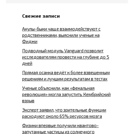
Свежие записи
Акулы-быки чаще взаимодействуют с
родственниками, выяснили ученые на
Фиджи
Подводный модуль Vanguard позволит
исследователям провести на глубине до 5
дней
Прямая осанка ведёт к более взвешенным
решениям и лучшим результатам в тестах
Ученые объяснили, как «фекальная
революция» могла запустить Кембрийский
взрыв
Эксперт заявил, что зрительные функции
расходуют около 65% ресурсов мозга
Физики впервые получили квантово-
запутанные частицы из солнечного