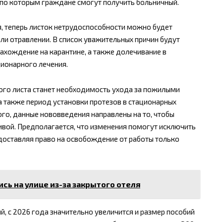
 по которым граждане смогут получить больничный.
, теперь листок нетрудоспособности можно будет
ли отравлении. В список уважительных причин будут
ахождение на карантине, а также долечивание в
ционарного лечения.
ого листа станет необходимость ухода за пожилыми
а также период установки протезов в стационарных
ого, данные нововведения направлены на то, чтобы
ивой. Предполагается, что изменения помогут исключить
оставляя право на освобождение от работы только
сь на улице из-за закрытого отеля
, с 2026 года значительно увеличится и размер пособий