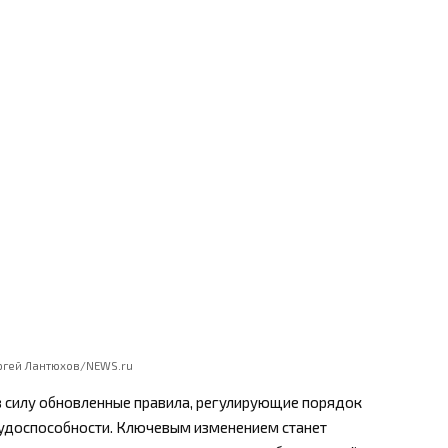
ргей Лантюхов/NEWS.ru
в силу обновленные правила, регулирующие порядок
рудоспособности. Ключевым изменением станет