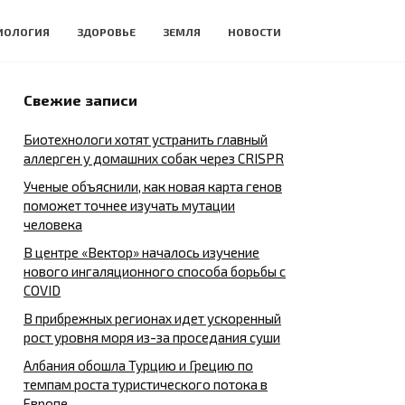
ИОЛОГИЯ
ЗДОРОВЬЕ
ЗЕМЛЯ
НОВОСТИ
Свежие записи
Биотехнологи хотят устранить главный
аллерген у домашних собак через CRISPR
Ученые объяснили, как новая карта генов
поможет точнее изучать мутации
человека
В центре «Вектор» началось изучение
нового ингаляционного способа борьбы с
COVID
В прибрежных регионах идет ускоренный
рост уровня моря из-за проседания суши
Албания обошла Турцию и Грецию по
темпам роста туристического потока в
Европе