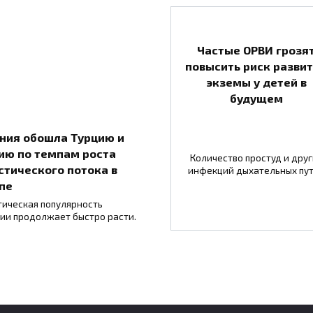
Частые ОРВИ грозя
повысить риск разви
экземы у детей в
будущем
ния обошла Турцию и
ию по темпам роста
Количество простуд и друг
стического потока в
инфекций дыхательных пу
пе
тическая популярность
ии продолжает быстро расти.