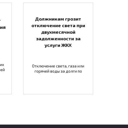
Должникам грозит
т
отключение света при
тия
двухмесячной
задолженности за
услуги ЖКХ
их
Отключение света, газа или
тей
горячей воды за долги по