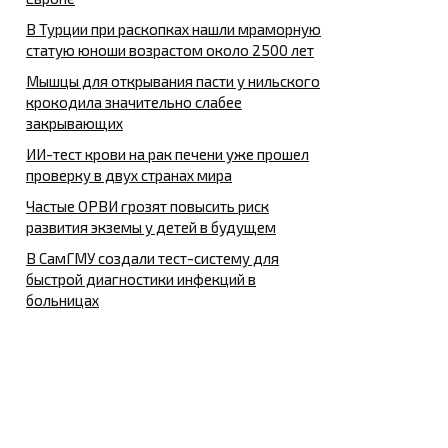
В Турции при раскопках нашли мраморную
статую юноши возрастом около 2500 лет
Мышцы для открывания пасти у нильского
крокодила значительно слабее
закрывающих
ИИ-тест крови на рак печени уже прошел
проверку в двух странах мира
Частые ОРВИ грозят повысить риск
развития экземы у детей в будущем
В СамГМУ создали тест-систему для
быстрой диагностики инфекций в
больницах