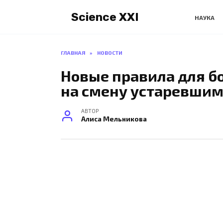
Перейти
Science XXI
к
НАУКА
содержанию
ГЛАВНАЯ
»
НОВОСТИ
Новые правила для бо
на смену устаревши
АВТОР
Алиса Мельникова