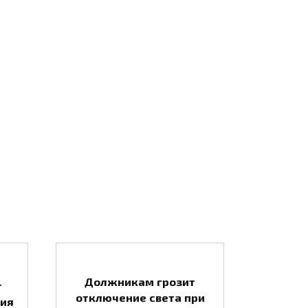
Должникам грозит
т
отключение света при
тия