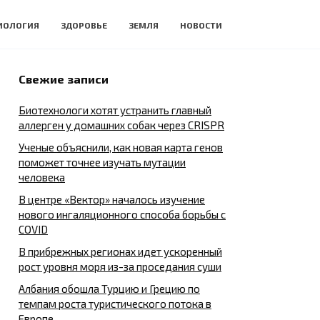
ИОЛОГИЯ
ЗДОРОВЬЕ
ЗЕМЛЯ
НОВОСТИ
Свежие записи
Биотехнологи хотят устранить главный
аллерген у домашних собак через CRISPR
Ученые объяснили, как новая карта генов
поможет точнее изучать мутации
человека
В центре «Вектор» началось изучение
нового ингаляционного способа борьбы с
COVID
В прибрежных регионах идет ускоренный
рост уровня моря из-за проседания суши
Албания обошла Турцию и Грецию по
темпам роста туристического потока в
Европе