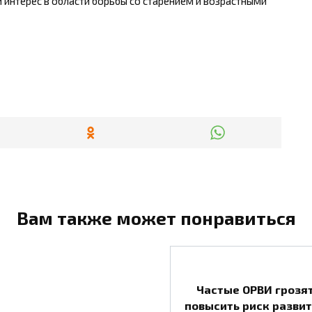
 интерес в области борьбы со старением и возрастными
Вам также может понравиться
Частые ОРВИ грозя
повысить риск разви