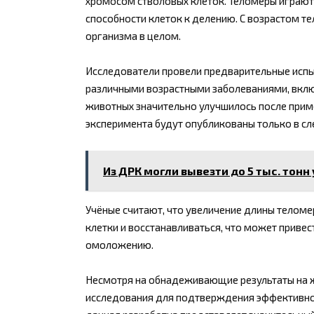
хромосом стволовых клеток. Теломеры играют
способности клеток к делению. С возрастом т
организма в целом.
Исследователи провели предварительные испыт
различными возрастными заболеваниями, вклю
животных значительно улучшилось после прим
эксперимента будут опубликованы только в с
Из ДРК могли вывезти до 5 тыс. тон
Учёные считают, что увеличение длины телом
клетки и восстанавливаться, что может приве
омоложению.
Несмотря на обнадеживающие результаты на 
исследования для подтверждения эффективност