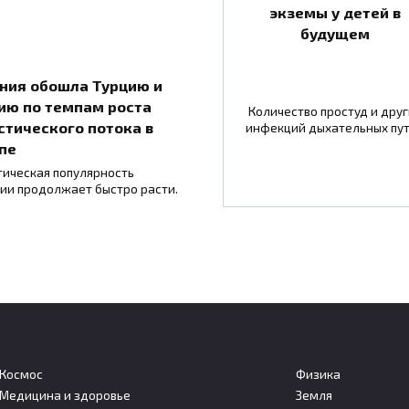
экземы у детей в
будущем
ния обошла Турцию и
ию по темпам роста
Количество простуд и друг
стического потока в
инфекций дыхательных пу
пе
тическая популярность
ии продолжает быстро расти.
Космос
Физика
Медицина и здоровье
Земля