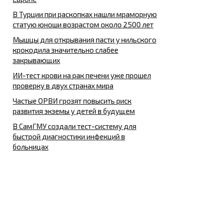
В Турции при раскопках нашли мраморную
статую юноши возрастом около 2500 лет
Мышцы для открывания пасти у нильского
крокодила значительно слабее
закрывающих
ИИ-тест крови на рак печени уже прошел
проверку в двух странах мира
Частые ОРВИ грозят повысить риск
развития экземы у детей в будущем
В СамГМУ создали тест-систему для
быстрой диагностики инфекций в
больницах