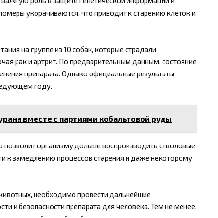
 важную роль в защите генетической информации и
еломеры укорачиваются, что приводит к старению клеток и
ания на группе из 10 собак, которые страдали
чая рак и артрит. По предварительным данным, состояние
енения препарата. Однако официальные результаты
ледующем году.
н урана вместе с партиями кобальтовой руды
ер позволит организму дольше воспроизводить стволовые
сти к замедлению процессов старения и даже некоторому
животных, необходимо провести дальнейшие
и и безопасности препарата для человека. Тем не менее,