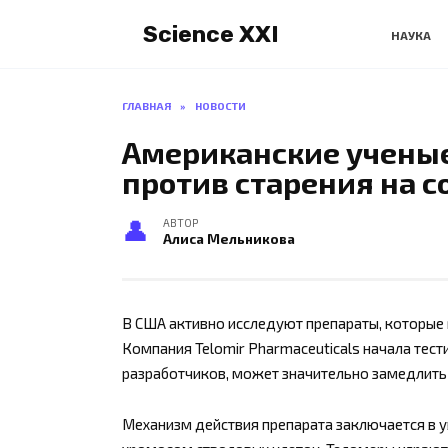
Перейти
Science XXI
к
НАУКА
содержанию
ГЛАВНАЯ
»
НОВОСТИ
Американские ученые
против старения на с
АВТОР
Алиса Мельникова
В США активно исследуют препараты, которые 
Компания Telomir Pharmaceuticals начала тест
разработчиков, может значительно замедлить 
Механизм действия препарата заключается в 