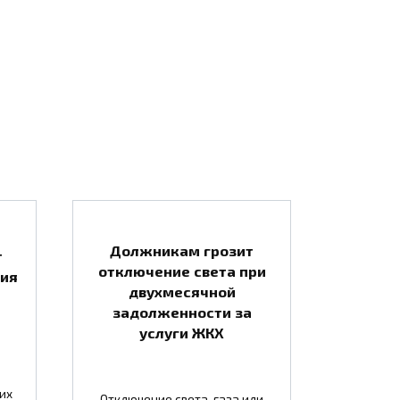
Должникам грозит
т
отключение света при
тия
двухмесячной
задолженности за
услуги ЖКХ
их
Отключение света, газа или