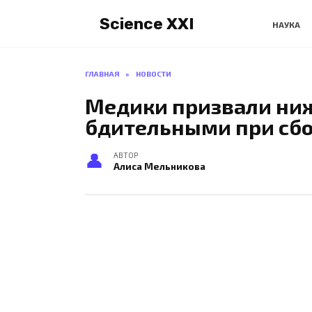
Перейти
Science XXI
к
НАУКА
содержанию
ГЛАВНАЯ
»
НОВОСТИ
Медики призвали ни
бдительными при сбо
АВТОР
Алиса Мельникова