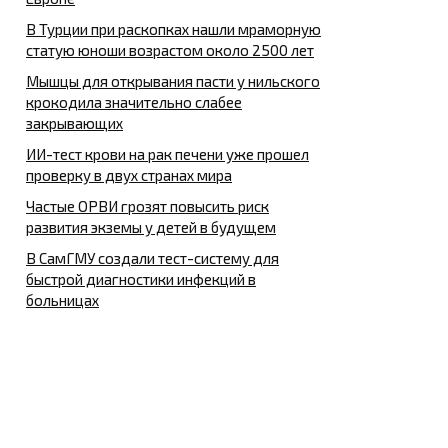
В Турции при раскопках нашли мраморную
статую юноши возрастом около 2500 лет
Мышцы для открывания пасти у нильского
крокодила значительно слабее
закрывающих
ИИ-тест крови на рак печени уже прошел
проверку в двух странах мира
Частые ОРВИ грозят повысить риск
развития экземы у детей в будущем
В СамГМУ создали тест-систему для
быстрой диагностики инфекций в
больницах