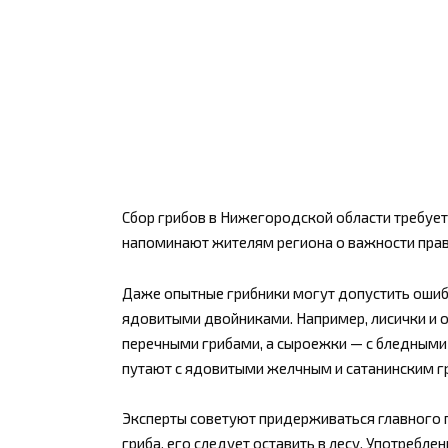
Сбор грибов в Нижегородской области требует
напоминают жителям региона о важности прав
Даже опытные грибники могут допустить ошибк
ядовитыми двойниками. Например, лисички и о
перечными грибами, а сыроежки — с бледными
путают с ядовитыми желчным и сатанинским г
Эксперты советуют придерживаться главного п
гриба, его следует оставить в лесу. Употребл