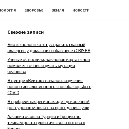
ИОЛОГИЯ
ЗДОРОВЬЕ
ЗЕМЛЯ
НОВОСТИ
Свежие записи
Биотехнологи хотят устранить главный
аллерген у домашних собак через CRISPR
Ученые объяснили, как новая карта генов
поможет точнее изучать мутации
человека
В центре «Вектор» началось изучение
нового ингаляционного способа борьбы с
COVID
В прибрежных регионах идет ускоренный
рост уровня моря из-за проседания суши
Албания обошла Турцию и Грецию по
темпам роста туристического потока в
Европе