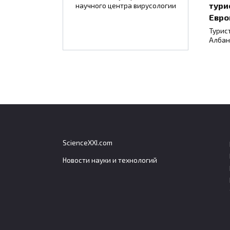
тури
научного центра вирусологии
Евро
Турис
Албан
ScienceXXI.com
Новости науки и технологий
Эксперт объяснил, сколько
Тайс
пенсионных баллов даст
заче
средняя зарплата в 2026
безв
году
Таила
срок 
Средняя заработная плата в России в
2026 году позволяет