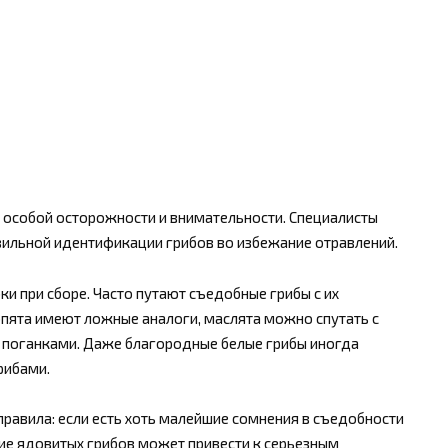
 особой осторожности и внимательности. Специалисты
ильной идентификации грибов во избежание отравлений.
и при сборе. Часто путают съедобные грибы с их
пята имеют ложные аналоги, маслята можно спутать с
 поганками. Даже благородные белые грибы иногда
рибами.
равила: если есть хоть малейшие сомнения в съедобности
ение ядовитых грибов может привести к серьезным