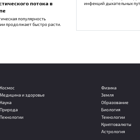
стического потока в
инфекций дыхательных пу
пе
тическая популярность
ии продолжает быстро расти.
Космос
Физика
Медицина и здоровье
Земля
кие власти объяснили,
С 1 августа в России
Наука
Образование
м сократили срок
изменятся пенсии,
Природа
Биология
изового пребывания
больничные и налоговы
Технологии
Технологии
уведомления
Криптовалюты
нд возвращает 30-дневный
безвизового пребывания
С 1 августа 2026 года в России
Астрология
вступают в силу несколько