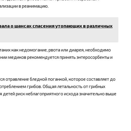
ализации в реанимацию.
зала о шансах спасения утопающих в различных
таких как недомогание, рвота или диарея, необходимо
нии медиков рекомендуется принять энтеросорбенты и
ся отравление бледной поганкой, которое составляет до
потреблением грибов. Общая летальность от грибных
ля детей риск неблагоприятного исхода значительно выше