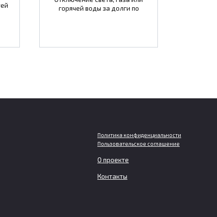
тей
горячей воды за долги по
Политика конфиденциальности
Пользовательское соглашение
Египет надеется ускорить
О проекте
въезд российских туристов с
Контакты
е
помощью новых цифровых
виз
Египет начал переводить
туристические визы в электронный