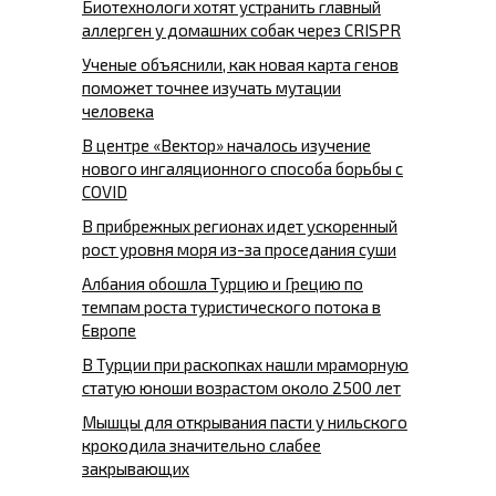
Биотехнологи хотят устранить главный
аллерген у домашних собак через CRISPR
Ученые объяснили, как новая карта генов
поможет точнее изучать мутации
человека
В центре «Вектор» началось изучение
нового ингаляционного способа борьбы с
COVID
В прибрежных регионах идет ускоренный
рост уровня моря из-за проседания суши
Албания обошла Турцию и Грецию по
темпам роста туристического потока в
Европе
В Турции при раскопках нашли мраморную
статую юноши возрастом около 2500 лет
Мышцы для открывания пасти у нильского
крокодила значительно слабее
закрывающих