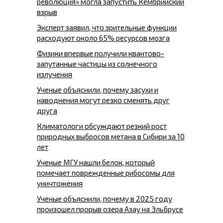
революция» могла запустить Кембрийский
взрыв
Эксперт заявил, что зрительные функции
расходуют около 65% ресурсов мозга
Физики впервые получили квантово-
запутанные частицы из солнечного
излучения
Ученые объяснили, почему засухи и
наводнения могут резко сменять друг
друга
Климатологи обсуждают резкий рост
природных выбросов метана в Сибири за 10
лет
Ученые МГУ нашли белок, который
помечает поврежденные рибосомы для
уничтожения
Ученые объяснили, почему в 2025 году
произошел прорыв озера Азау на Эльбрусе