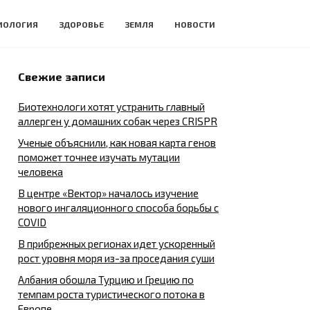
ИОЛОГИЯ
ЗДОРОВЬЕ
ЗЕМЛЯ
НОВОСТИ
Свежие записи
Биотехнологи хотят устранить главный
аллерген у домашних собак через CRISPR
Ученые объяснили, как новая карта генов
поможет точнее изучать мутации
человека
В центре «Вектор» началось изучение
нового ингаляционного способа борьбы с
COVID
В прибрежных регионах идет ускоренный
рост уровня моря из-за проседания суши
Албания обошла Турцию и Грецию по
темпам роста туристического потока в
Европе