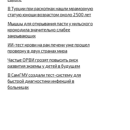
В Турции при раскопках нашли мраморную
статую юноши возрастом около 2500 лет
Мышцы для открывания пасти у нильского
крокодила значительно слабее
закрывающих
ИИ-тест крови на рак печени уже прошел
проверку в двух странах мира
Частые ОРВИ грозят повысить риск
развития экземы у детей в будущем
В СамГМУ создали тест-систему для
быстрой диагностики инфекций в
больницах