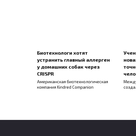
Биотехнологи хотят
Учен
устранить главный аллерген
нова
у домашних собак через
точн
CRISPR
чело
Американская биотехнологическая
Между
компания Kindred Companion
созда