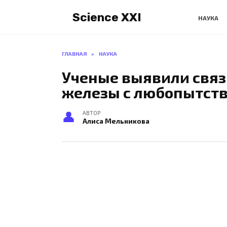
Перейти
Science XXI
к
НАУКА
содержанию
ГЛАВНАЯ
»
НАУКА
Ученые выявили связ
железы с любопытст
АВТОР
Алиса Мельникова