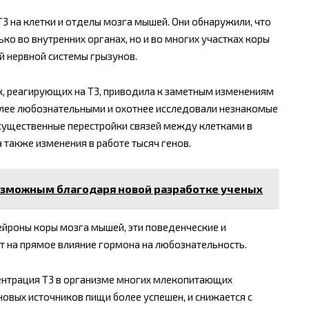
3 на клетки и отделы мозга мышей. Они обнаружили, что
ко во внутренних органах, но и во многих участках коры
й нервной системы грызунов.
к, реагирующих на Т3, приводила к заметным изменениям
лее любознательными и охотнее исследовали незнакомые
 существенные перестройки связей между клетками в
 также изменения в работе тысяч генов.
озможным благодаря новой разработке ученых
ейроны коры мозга мышей, эти поведенческие и
ет на прямое влияние гормона на любознательность.
ентрация Т3 в организме многих млекопитающих
новых источников пищи более успешен, и снижается с