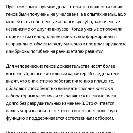
При этом самые прямые доказательства важности таких
генов были получены не у человека, а в опытах на мышах. У
мышей есть собственные аналоги syncytin, захваченные
независимо от других вирусов. Когда ученые отключали
один из этих генов, плацентарный слой формировался
неправильно, обмен между матерью и плодом нарушался,
и эмбрионы погибали на ранних этапах развития.
Для человеческих генов доказательства носят более
косвенный, но все же сильный характер. Исследователи
видят, что они активно работают именно в плаценте,
обладают способностью вызывать слияние клеток в
лабораторных условиях и сохраняются в геноме очень
долго без разрушительных изменений. Это считается
важным признаком того, что ген выполняет полезную
функцию и поддерживается естественным отбором.
Интересно и то, что похожие гены находили у многих