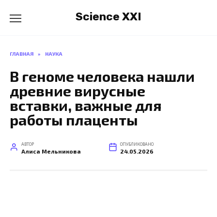
Перейти
Science XXI
к
содержанию
ГЛАВНАЯ
»
НАУКА
В геноме человека нашли
древние вирусные
вставки, важные для
работы плаценты
АВТОР
ОПУБЛИКОВАНО
Алиса Мельникова
24.05.2026