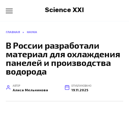
Перейти
Science XXI
к
содержанию
ГЛАВНАЯ
»
НАУКА
В России разработали
материал для охлаждения
панелей и производства
водорода
АВТОР
ОПУБЛИКОВАНО
Алиса Мельникова
19.11.2025