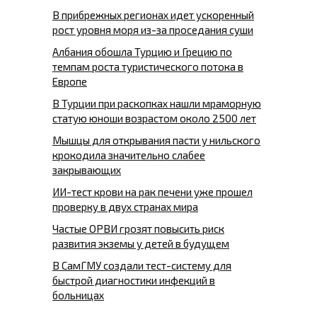
В прибрежных регионах идет ускоренный
рост уровня моря из-за проседания суши
Албания обошла Турцию и Грецию по
темпам роста туристического потока в
Европе
В Турции при раскопках нашли мраморную
статую юноши возрастом около 2500 лет
Мышцы для открывания пасти у нильского
крокодила значительно слабее
закрывающих
ИИ-тест крови на рак печени уже прошел
проверку в двух странах мира
Частые ОРВИ грозят повысить риск
развития экземы у детей в будущем
В СамГМУ создали тест-систему для
быстрой диагностики инфекций в
больницах