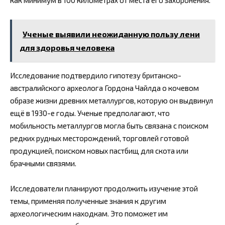
как минимум в 100 километрах от места его захоронения.
Ученые выявили неожиданную пользу лени
для здоровья человека
Исследование подтвердило гипотезу британско-
австралийского археолога Гордона Чайлда о кочевом
образе жизни древних металлургов, которую он выдвинул
ещё в 1930-е годы. Ученые предполагают, что
мобильность металлургов могла быть связана с поиском
редких рудных месторождений, торговлей готовой
продукцией, поиском новых пастбищ для скота или
брачными связями.
Исследователи планируют продолжить изучение этой
темы, применяя полученные знания к другим
археологическим находкам. Это поможет им