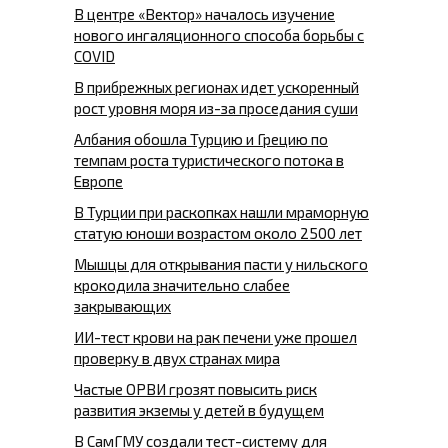
В центре «Вектор» началось изучение
нового ингаляционного способа борьбы с
COVID
В прибрежных регионах идет ускоренный
рост уровня моря из-за проседания суши
Албания обошла Турцию и Грецию по
темпам роста туристического потока в
Европе
В Турции при раскопках нашли мраморную
статую юноши возрастом около 2500 лет
Мышцы для открывания пасти у нильского
крокодила значительно слабее
закрывающих
ИИ-тест крови на рак печени уже прошел
проверку в двух странах мира
Частые ОРВИ грозят повысить риск
развития экземы у детей в будущем
В СамГМУ создали тест-систему для