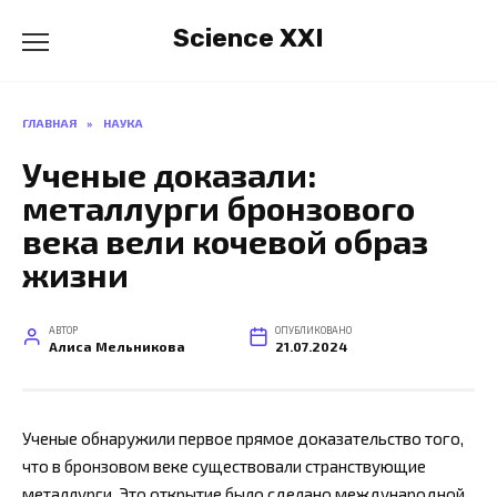
Перейти
Science XXI
к
содержанию
ГЛАВНАЯ
»
НАУКА
Ученые доказали:
металлурги бронзового
века вели кочевой образ
жизни
АВТОР
ОПУБЛИКОВАНО
Алиса Мельникова
21.07.2024
Ученые обнаружили первое прямое доказательство того,
что в бронзовом веке существовали странствующие
металлурги. Это открытие было сделано международной