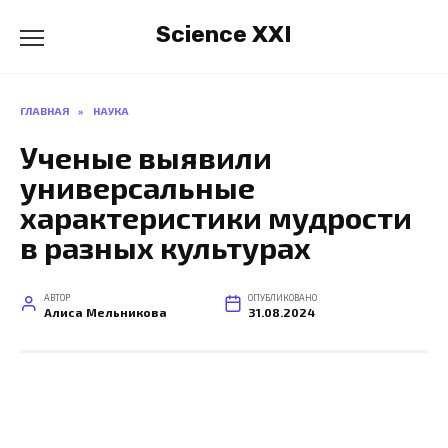
Перейти
Science XXI
к
содержанию
ГЛАВНАЯ
»
НАУКА
Ученые выявили
универсальные
характеристики мудрости
в разных культурах
АВТОР
ОПУБЛИКОВАНО
Алиса Мельникова
31.08.2024