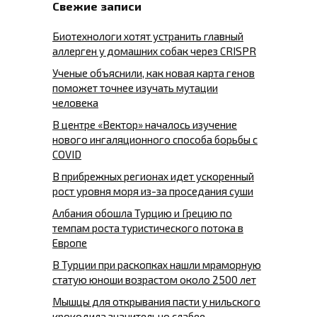
Свежие записи
Биотехнологи хотят устранить главный
аллерген у домашних собак через CRISPR
Ученые объяснили, как новая карта генов
поможет точнее изучать мутации
человека
В центре «Вектор» началось изучение
нового ингаляционного способа борьбы с
COVID
В прибрежных регионах идет ускоренный
рост уровня моря из-за проседания суши
Албания обошла Турцию и Грецию по
темпам роста туристического потока в
Европе
В Турции при раскопках нашли мраморную
статую юноши возрастом около 2500 лет
Мышцы для открывания пасти у нильского
крокодила значительно слабее