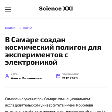
Перейти
Science XXI
к
содержанию
ГЛАВНАЯ
»
НАУКА
В Самаре создан
космический полигон для
экспериментов с
электроникой
АВТОР
ОПУБЛИКОВАНО
Алиса Мельникова
21.12.2023
Самарские ученые при Самарском национальном
исследовательском университете имени Королева
успешно разработали аппаратуру с названием «Карбон-2»,