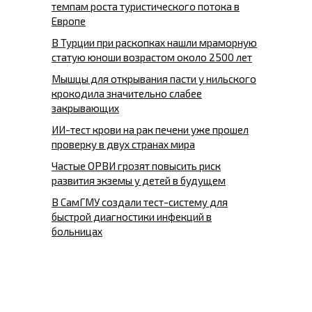
темпам роста туристического потока в
Европе
В Турции при раскопках нашли мраморную
статую юноши возрастом около 2500 лет
Мышцы для открывания пасти у нильского
крокодила значительно слабее
закрывающих
ИИ-тест крови на рак печени уже прошел
проверку в двух странах мира
Частые ОРВИ грозят повысить риск
развития экземы у детей в будущем
В СамГМУ создали тест-систему для
быстрой диагностики инфекций в
больницах