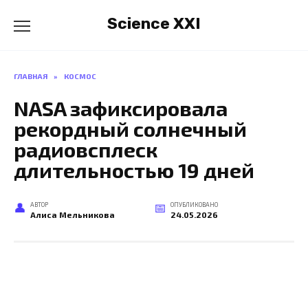
Перейти
Science XXI
к
содержанию
ГЛАВНАЯ
»
КОСМОС
NASA зафиксировала
рекордный солнечный
радиовсплеск
длительностью 19 дней
АВТОР
ОПУБЛИКОВАНО
Алиса Мельникова
24.05.2026