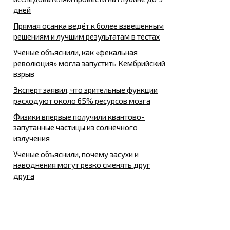
дней
Прямая осанка ведёт к более взвешенным
решениям и лучшим результатам в тестах
Ученые объяснили, как «фекальная
революция» могла запустить Кембрийский
взрыв
Эксперт заявил, что зрительные функции
расходуют около 65% ресурсов мозга
Физики впервые получили квантово-
запутанные частицы из солнечного
излучения
Ученые объяснили, почему засухи и
наводнения могут резко сменять друг
друга