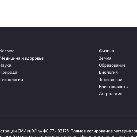
Космос
Физика
Медицина и здоровье
Земля
Наука
Образование
льшие дозы стресса
Собственная нервная
Природа
Биология
т запускать защитные
система сердца помога
Технологии
Технологии
низмы организма
сохранять ритм при сил
Криптовалюты
века
стрессе
Астрология
нное и непродолжительное
Американские исследователи
йствие стресса может
установили, что собственная
гистрации СМИ №ЭЛ № ФС 77 - 82176. Прямое копирование материало
руемой ссылки на страницу материала. Новости медицинского хара