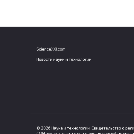
ScienceXXI.com
Новости науки и технологий
Генетический вклад в
Небо
распространённые болезни
могу
оценили всего в 5–10
меха
процентов
чело
Генетические факторы играют
Умере
ограниченную роль в развитии
возде
© 2026 Наука и технологии. Свидетельство о ре
СМИ приветствуется при наличии прямой индекси