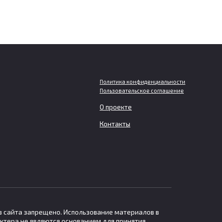
Политика конфиденциальности
Пользовательское соглашение
О проекте
Мужчинам грозит больший
Контакты
ет
вред для мозга при слишком
ьном
частом просмотре
телевизора
У людей среднего возраста, которые
часто смотрят телевизор
в сайта запрещено. Использование материалов в
ктера не являются основанием для принятия