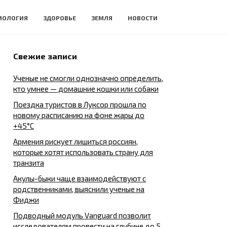
ИОЛОГИЯ
ЗДОРОВЬЕ
ЗЕМЛЯ
НОВОСТИ
Свежие записи
Ученые не смогли однозначно определить,
кто умнее — домашние кошки или собаки
Поездка туристов в Луксор прошла по
новому расписанию на фоне жары до
+45°C
Армения рискует лишиться россиян,
которые хотят использовать страну для
транзита
Акулы-быки чаще взаимодействуют с
родственниками, выяснили ученые на
Фиджи
Подводный модуль Vanguard позволит
исследователям провести на глубине до 5