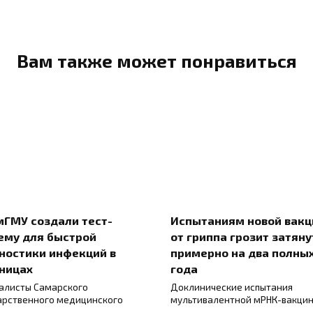
Вам также может понравиться
мГМУ создали тест-
Испытаниям новой вак
ему для быстрой
от гриппа грозит затяну
ностики инфекций в
примерно на два полны
ницах
года
алисты Самарского
Доклинические испытания
арственного медицинского
мультивалентной мРНК-вакци