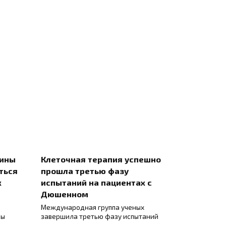
цины
Клеточная терапия успешно
ться
прошла третью фазу
х
испытаний на пациентах с
Дюшенном
Международная группа ученых
ны
завершила третью фазу испытаний